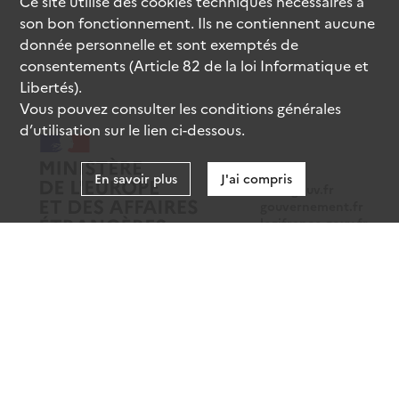
Ce site utilise des
cookies
techniques nécessaires à
son bon fonctionnement. Ils ne contiennent aucune
donnée personnelle et sont exemptés de
consentements (Article 82 de la loi Informatique et
Libertés).
Vous pouvez consulter les conditions générales
d’utilisation sur le lien ci-dessous.
En savoir plus
J'ai compris
data.gouv.fr
gouvernement.fr
legifrance.gouv.fr
service-public.fr
Mentions légales
Données personnelles
CGU
Gestion des cookies
Accessibilité : partiellement conforme
Sauf mention contraire, tous les contenus de ce site sont sous