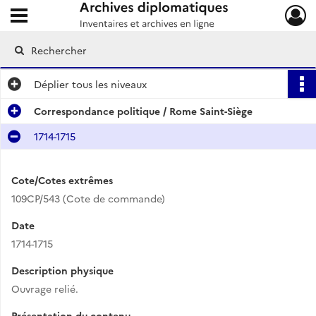
Ouvrir le menu déroulant
Archives diplomatiques
Déplier
tous les niveaux
Correspondance politique / Rome Saint-Siège
1714-1715
Cote/Cotes extrêmes
109CP/543 (Cote de commande)
Date
1714-1715
Description physique
Ouvrage relié.
Présentation du contenu