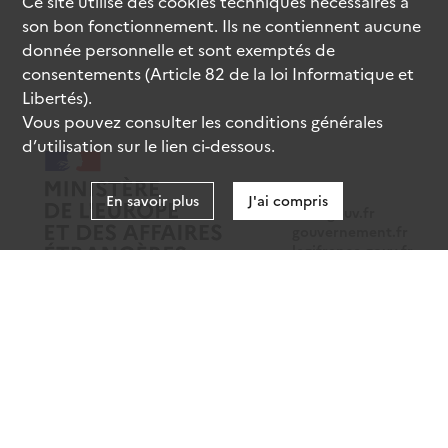
Ce site utilise des
cookies
techniques nécessaires à
son bon fonctionnement. Ils ne contiennent aucune
donnée personnelle et sont exemptés de
consentements (Article 82 de la loi Informatique et
Libertés).
Vous pouvez consulter les conditions générales
d’utilisation sur le lien ci-dessous.
En savoir plus
J'ai compris
data.gouv.fr
gouvernement.fr
legifrance.gouv.fr
service-public.fr
Mentions légales
Données personnelles
CGU
Gestion des cookies
Accessibilité : partiellement conforme
Sauf mention contraire, tous les contenus de ce site sont sous