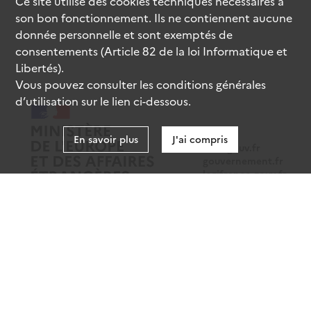
Ce site utilise des
cookies
techniques nécessaires à
son bon fonctionnement. Ils ne contiennent aucune
donnée personnelle et sont exemptés de
consentements (Article 82 de la loi Informatique et
Libertés).
Vous pouvez consulter les conditions générales
d’utilisation sur le lien ci-dessous.
En savoir plus
J'ai compris
data.gouv.fr
gouvernement.fr
legifrance.gouv.fr
service-public.fr
Mentions légales
Données personnelles
CGU
Gestion des cookies
Accessibilité : partiellement conforme
Sauf mention contraire, tous les contenus de ce site sont sous