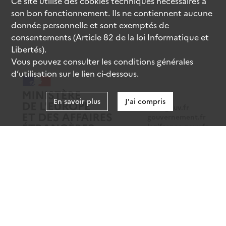
Ce site utilise des
cookies
techniques nécessaires à
son bon fonctionnement. Ils ne contiennent aucune
donnée personnelle et sont exemptés de
consentements (Article 82 de la loi Informatique et
Libertés).
Vous pouvez consulter les conditions générales
d’utilisation sur le lien ci-dessous.
En savoir plus
J'ai compris
data.gouv.fr
gouvernement.fr
legifrance.gouv.fr
service-public.fr
Mentions légales
Données personnelles
CGU
Gestion des cookies
Accessibilité : partiellement conforme
Sauf mention contraire, tous les contenus de ce site sont sous