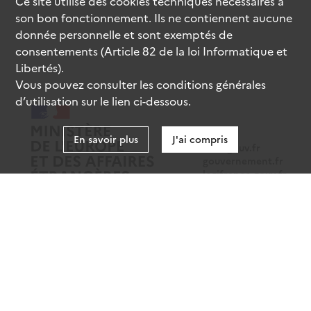
Ce site utilise des
cookies
techniques nécessaires à
son bon fonctionnement. Ils ne contiennent aucune
donnée personnelle et sont exemptés de
consentements (Article 82 de la loi Informatique et
Libertés).
Vous pouvez consulter les conditions générales
d’utilisation sur le lien ci-dessous.
En savoir plus
J'ai compris
data.gouv.fr
gouvernement.fr
legifrance.gouv.fr
service-public.fr
Mentions légales
Données personnelles
CGU
Gestion des cookies
Accessibilité : partiellement conforme
Sauf mention contraire, tous les contenus de ce site sont sous