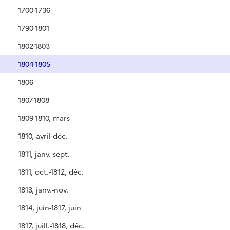
1700-1736
1790-1801
1802-1803
1804-1805
1806
1807-1808
1809-1810, mars
1810, avril-déc.
1811, janv.-sept.
1811, oct.-1812, déc.
1813, janv.-nov.
1814, juin-1817, juin
1817, juill.-1818, déc.