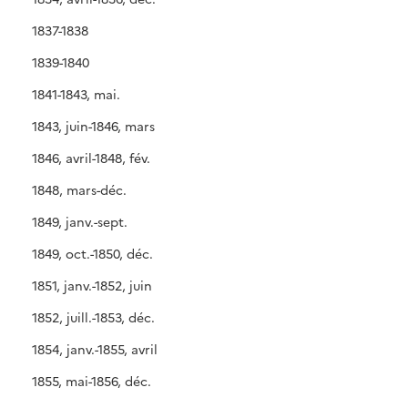
1837-1838
1839-1840
1841-1843, mai.
1843, juin-1846, mars
1846, avril-1848, fév.
1848, mars-déc.
1849, janv.-sept.
1849, oct.-1850, déc.
1851, janv.-1852, juin
1852, juill.-1853, déc.
1854, janv.-1855, avril
1855, mai-1856, déc.