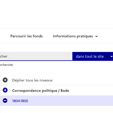
Parcourir les fonds
Informations pratiques
dans tout le site
recherche
Déplier
tous les niveaux
Correspondance politique / Bade
1804-1805