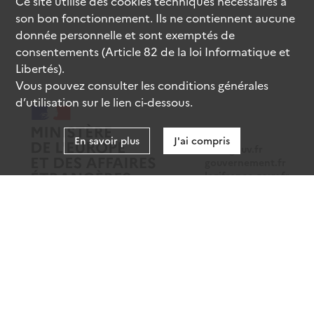
Ce site utilise des
cookies
techniques nécessaires à
son bon fonctionnement. Ils ne contiennent aucune
donnée personnelle et sont exemptés de
consentements (Article 82 de la loi Informatique et
Libertés).
Vous pouvez consulter les conditions générales
d’utilisation sur le lien ci-dessous.
En savoir plus
J'ai compris
data.gouv.fr
gouvernement.fr
legifrance.gouv.fr
service-public.fr
Mentions légales
Données personnelles
CGU
Gestion des cookies
Accessibilité : partiellement conforme
Sauf mention contraire, tous les contenus de ce site sont sous