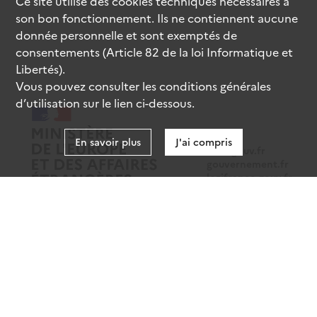
Ce site utilise des
cookies
techniques nécessaires à
son bon fonctionnement. Ils ne contiennent aucune
donnée personnelle et sont exemptés de
consentements (Article 82 de la loi Informatique et
Libertés).
Vous pouvez consulter les conditions générales
d’utilisation sur le lien ci-dessous.
En savoir plus
J'ai compris
data.gouv.fr
gouvernement.fr
legifrance.gouv.fr
service-public.fr
Mentions légales
Données personnelles
CGU
Gestion des cookies
Accessibilité : partiellement conforme
Sauf mention contraire, tous les contenus de ce site sont sous