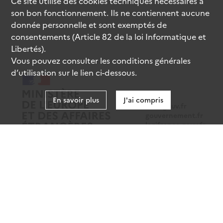
Ce site utilise des
cookies
techniques nécessaires à
son bon fonctionnement. Ils ne contiennent aucune
donnée personnelle et sont exemptés de
consentements (Article 82 de la loi Informatique et
Libertés).
Vous pouvez consulter les conditions générales
d’utilisation sur le lien ci-dessous.
En savoir plus
J'ai compris
data.gouv.fr
gouvernement.fr
legifrance.gouv.fr
service-public.fr
Mentions légales
Données personnelles
CGU
Gestion des cookies
Accessibilité : partiellement conforme
Sauf mention contraire, tous les contenus de ce site sont sous