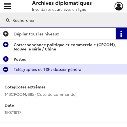
Ouvrir le menu déroulant
Archives diplomatiques
Déplier
tous les niveaux
Correspondance politique et commerciale (CPCOM),
Nouvelle série / Chine
Postes
Télégraphes et TSF : dossier général.
Cote/Cotes extrêmes
148CPCOM/685 (Cote de commande)
Date
1907-1917