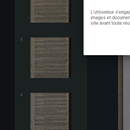
L’utilisateur s’eng
images et documents
site avant toute réut
3
4