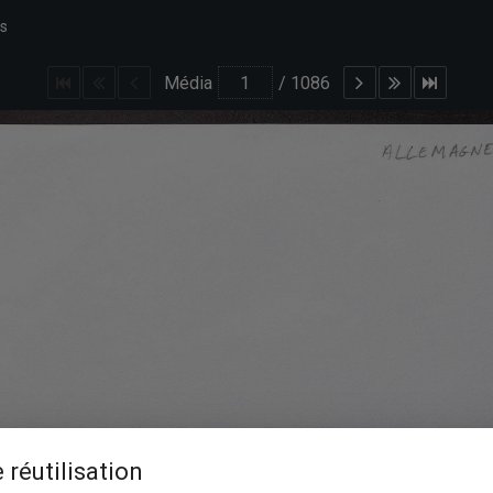
es
Média
/
1086
 réutilisation