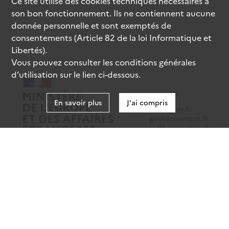
Ce site utilise des
cookies
techniques nécessaires à
son bon fonctionnement. Ils ne contiennent aucune
donnée personnelle et sont exemptés de
consentements (Article 82 de la loi Informatique et
Libertés).
Vous pouvez consulter les conditions générales
d’utilisation sur le lien ci-dessous.
En savoir plus
J'ai compris
data.gouv.fr
gouvernement.fr
legifrance.gouv.fr
service-public.fr
Mentions légales
Données personnelles
CGU
Gestion des cookies
Accessibilité : partiellement conforme
Sauf mention contraire, tous les contenus de ce site sont sous