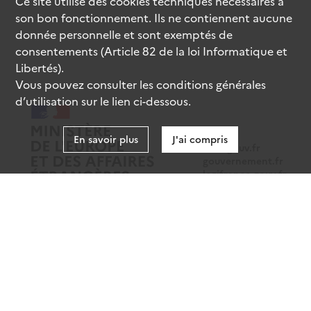
Ce site utilise des
cookies
techniques nécessaires à
son bon fonctionnement. Ils ne contiennent aucune
donnée personnelle et sont exemptés de
consentements (Article 82 de la loi Informatique et
Libertés).
Vous pouvez consulter les conditions générales
d’utilisation sur le lien ci-dessous.
En savoir plus
J'ai compris
data.gouv.fr
gouvernement.fr
legifrance.gouv.fr
service-public.fr
Mentions légales
Données personnelles
CGU
Gestion des cookies
Accessibilité : partiellement conforme
Sauf mention contraire, tous les contenus de ce site sont sous