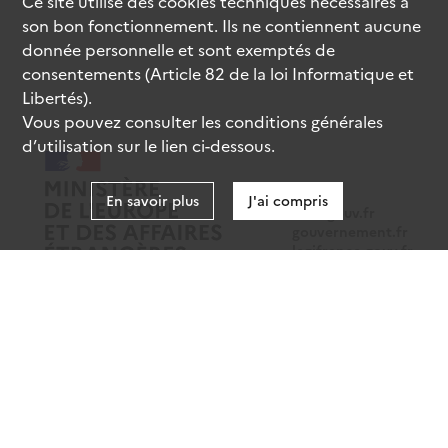
Ce site utilise des
cookies
techniques nécessaires à
son bon fonctionnement. Ils ne contiennent aucune
donnée personnelle et sont exemptés de
consentements (Article 82 de la loi Informatique et
Libertés).
Vous pouvez consulter les conditions générales
d’utilisation sur le lien ci-dessous.
En savoir plus
J'ai compris
data.gouv.fr
gouvernement.fr
legifrance.gouv.fr
service-public.fr
Mentions légales
Données personnelles
CGU
Gestion des cookies
Accessibilité : partiellement conforme
Sauf mention contraire, tous les contenus de ce site sont sous