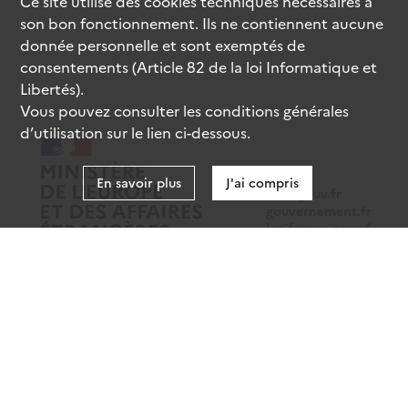
Ce site utilise des
cookies
techniques nécessaires à
son bon fonctionnement. Ils ne contiennent aucune
donnée personnelle et sont exemptés de
consentements (Article 82 de la loi Informatique et
Libertés).
Vous pouvez consulter les conditions générales
d’utilisation sur le lien ci-dessous.
En savoir plus
J'ai compris
data.gouv.fr
gouvernement.fr
legifrance.gouv.fr
service-public.fr
Mentions légales
Données personnelles
CGU
Gestion des cookies
Accessibilité : partiellement conforme
Sauf mention contraire, tous les contenus de ce site sont sous