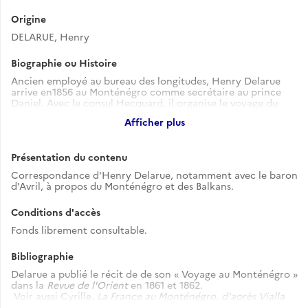
Origine
DELARUE, Henry
Biographie ou Histoire
Ancien employé au bureau des longitudes, Henry Delarue
arrive en1856 au Monténégro comme secrétaire au prince
Daniel. Avec le consul Hecquard, il organise le voyage du
prince et de la princesse Darinka à Paris, où ils sont reçus par
Afficher plus
napoléon III. En mai 1858, il participe à la bataille de
Grahovo, défaite ottomane qui prélude à l'indépendance de
la principauté.
Présentation du contenu
Correspondance d'Henry Delarue, notamment avec le baron
d'Avril, à propos du Monténégro et des Balkans.
Conditions d'accès
Fonds librement consultable.
Bibliographie
Delarue a publié le récit de de son « Voyage au Monténégro »
dans la
Revue de l'Orient
en 1861 et 1862.
Voir aussi Cyrille,
La France au Monténégro, d'après Vialla
de Sommières et Henri Delarue, récits de voyage
, Paris,