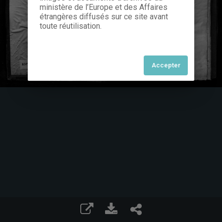
ministère de l’Europe et des Affaires
étrangères diffusés sur ce site avant
toute réutilisation.