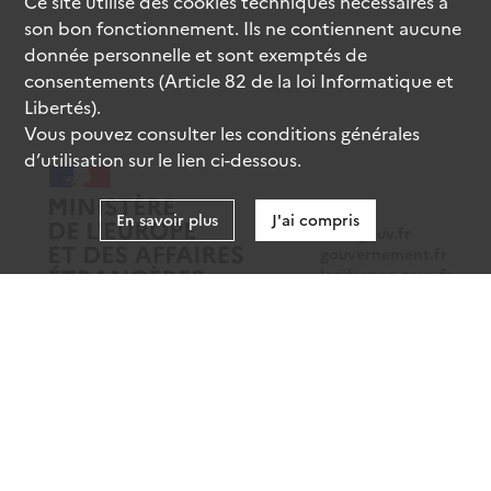
Ce site utilise des
cookies
techniques nécessaires à
son bon fonctionnement. Ils ne contiennent aucune
donnée personnelle et sont exemptés de
consentements (Article 82 de la loi Informatique et
Libertés).
Vous pouvez consulter les conditions générales
d’utilisation sur le lien ci-dessous.
En savoir plus
J'ai compris
data.gouv.fr
gouvernement.fr
legifrance.gouv.fr
service-public.fr
Mentions légales
Données personnelles
CGU
Gestion des cookies
Accessibilité : partiellement conforme
Sauf mention contraire, tous les contenus de ce site sont sous