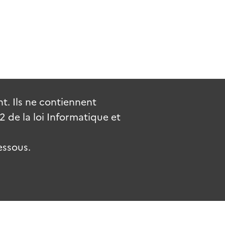
. Ils ne contiennent
de la loi Informatique et
essous.
.fr
gouvernement.fr
legifrance.gouv.fr
service-public.fr