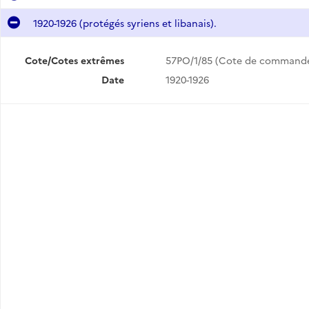
1920-1926 (protégés syriens et libanais).
Cote/Cotes extrêmes
57PO/1/85 (Cote de command
Date
1920-1926
Répertoire alphabétique des immatriculés (ouvert en mai 1912).