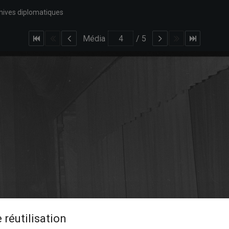
hives diplomatiques
Média
/
5
 réutilisation