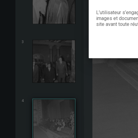
L’utilisateur s’eng
images et documents
site avant toute réut
3
4