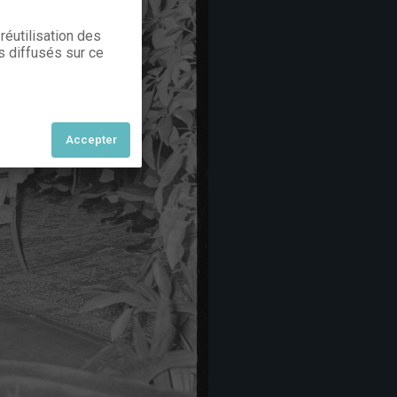
réutilisation des
s diffusés sur ce