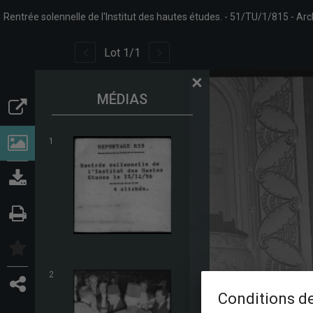
Rentrée solennelle de l'Institut des hautes études.
51/TU/1/815
Arc
Lot
1
/
1
×
MÉDIAS
1
2
Conditions de