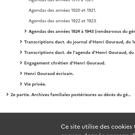
Agendas des années 1920 et 1921.
Agendas des années 1922 et 1923.
Agendas des années 1924 à 1943 (rendez-vous du général Gouraud et notes du général et de son secrétaire), sur des pages volantes de calepin classeur assemblées par semestre avec des attaches parisiennes, dact., impr., 
Transcriptions dact. du journal d'Henri Gouraud, du 1er janvier au 31 décembre 1
Transcriptions dact. de l'agenda d'Henri Gouraud, du 1er janvier 1928 au 14 octobre 
Engagement chrétien d'Henri Gouraud.
Henri Gouraud écrivain.
Vie privée.
2e partie. Archives familiales postérieures au décès du général Henri Gouraud.
Ce site utilise des
cookies