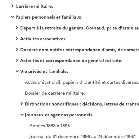
Carrière militaire.
Papiers personnels et familiaux.
Départ à la retraite du général Gouraud, prise d'arme aux Invalides le 17 novembre 1937, remise d'un fanion d'honneur par ses anciens soldats le 9 janvier 1938 dans la cour d'honneur des Invalides
Activités associatives.
Dossiers nominatifs : correspondance d'amis, de camarades, de relations (papiers de fonction, interventions, sollicitations diverses, félicitations adressées au général et remerciements suite à des félicitations adressées par le général), documentation sur le personnage, ses écrits, sa postéri
Activités et correspondance du général retraité.
Vie privée et familiale.
Actes d'état civil, papiers d'identité et cartes diverses
Dossier de carrière militaire.
Distinctions honorifiques : décisions, lettres de transmission, brevets et diplômes, pr
Journaux et agendas personnels.
Années 1883 à 1895.
Journal du 31 décembre 1896 au 24 décembre 1897.