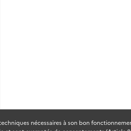
ms., crayon et encre.
907.
1932.
techniques nécessaires à son bon fonctionnement