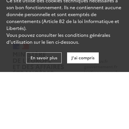
Ce site utilise des
cookies
techniques nécessaires à
son bon fonctionnement. Ils ne contiennent aucune
donnée personnelle et sont exemptés de
consentements (Article 82 de la loi Informatique et
Libertés).
Vous pouvez consulter les conditions générales
d’utilisation sur le lien ci-dessous.
En savoir plus
J'ai compris
data.gouv.fr
gouvernement.fr
legifrance.gouv.fr
service-public.fr
Mentions légales
Données personnelles
CGU
Gestion des cookies
Accessibilité : partiellement conforme
Sauf mention contraire, tous les contenus de ce site sont sous