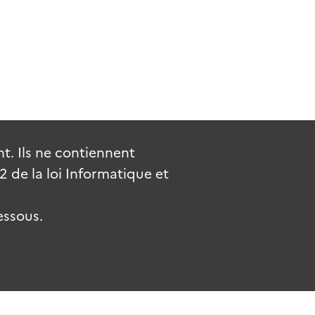
. Ils ne contiennent
de la loi Informatique et
essous.
.fr
gouvernement.fr
legifrance.gouv.fr
service-public.fr